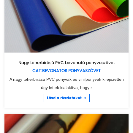
Nagy teherbírású PVC bevonatú ponyvaszövet
CAT:BEVONATOS PONYVASZÖVET
A nagy teherbírású PVC ponyvák és vinilponyvák kifejezetten
úgy lettek kialakítva, hogy r
Lásd a részleteket