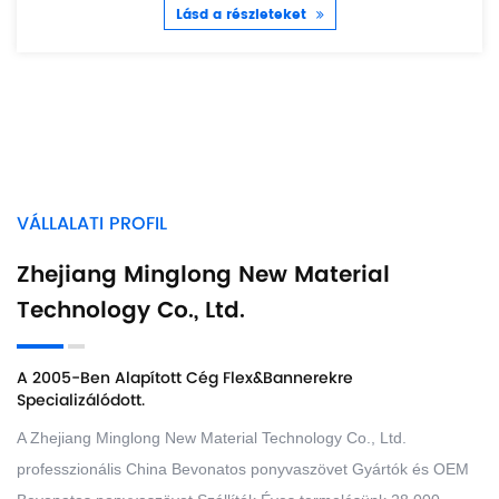
Lásd a részleteket
VÁLLALATI PROFIL
Zhejiang Minglong New Material
Technology Co., Ltd.
A 2005-Ben Alapított Cég Flex&bannerekre
Specializálódott.
A Zhejiang Minglong New Material Technology Co., Ltd.
professzionális
China Bevonatos ponyvaszövet Gyártók
és
OEM