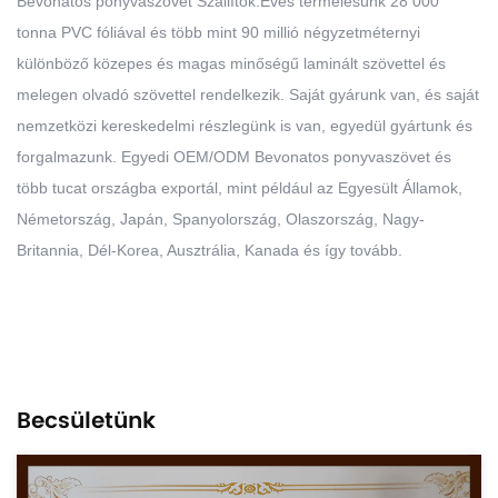
Bevonatos ponyvaszövet Szállítók
.Éves termelésünk 28 000
tonna PVC fóliával és több mint 90 millió négyzetméternyi
különböző közepes és magas minőségű laminált szövettel és
melegen olvadó szövettel rendelkezik. Saját gyárunk van, és saját
nemzetközi kereskedelmi részlegünk is van, egyedül gyártunk és
forgalmazunk. Egyedi OEM/ODM Bevonatos ponyvaszövet és
több tucat országba exportál, mint például az Egyesült Államok,
Németország, Japán, Spanyolország, Olaszország, Nagy-
Britannia, Dél-Korea, Ausztrália, Kanada és így tovább.
Becsületünk