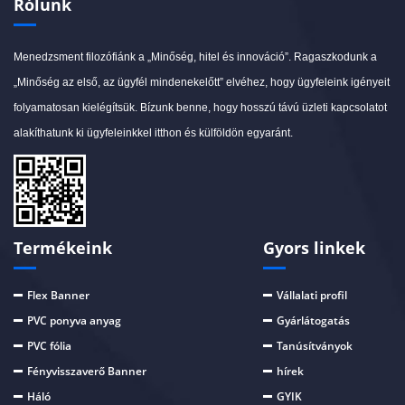
Rólunk
Menedzsment filozófiánk a „Minőség, hitel és innováció”. Ragaszkodunk a
„Minőség az első, az ügyfél mindenekelőtt” elvéhez, hogy ügyfeleink igényeit
folyamatosan kielégítsük. Bízunk benne, hogy hosszú távú üzleti kapcsolatot
alakíthatunk ki ügyfeleinkkel itthon és külföldön egyaránt.
Termékeink
Gyors linkek
Flex Banner
Vállalati profil
PVC ponyva anyag
Gyárlátogatás
PVC fólia
Tanúsítványok
Fényvisszaverő Banner
hírek
Háló
GYIK