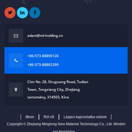
adam@ml-holding.cn
+86-573-88890126
+86-573-88862399
Cím: No. 28, Shuguang Road, Tudian
Town, Tongxiang City, Zhejiang
tartomány, 314503, Kína
itthon
Ról ről
Lépjen kapcsolatba velünk
Copyright ©
Zhejiang Minglong New Material Technology Co., Ltd.
Minden
jog fenntartva.