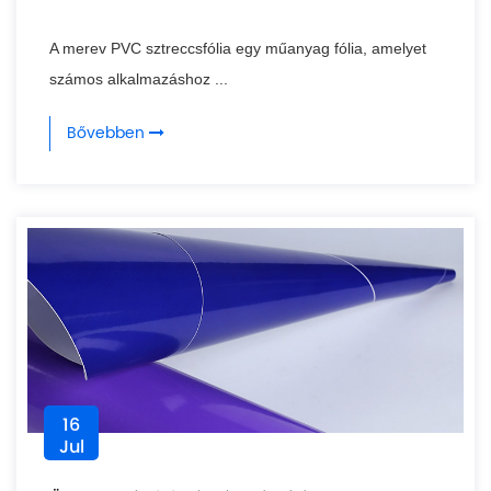
A merev PVC sztreccsfólia egy műanyag fólia, amelyet
számos alkalmazáshoz ...
Bővebben
16
Jul