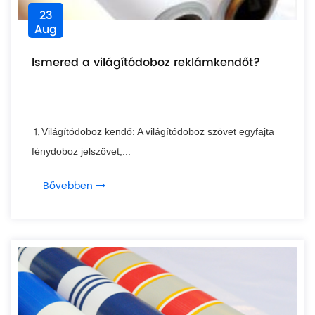
23
Aug
Ismered a világítódoboz reklámkendőt?
⒈Világítódoboz kendő: A világítódoboz szövet egyfajta
fénydoboz jelszövet,...
Bővebben