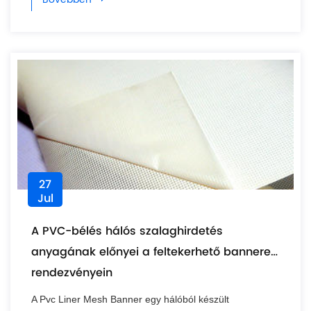
27
Jul
A PVC-bélés hálós szalaghirdetés
anyagának előnyei a feltekerhető bannerek
rendezvényein
A Pvc Liner Mesh Banner egy hálóból készült