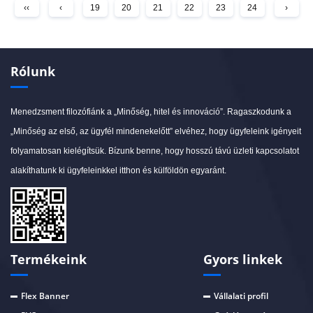
‹‹
‹
19
20
21
22
23
24
›
Rólunk
Menedzsment filozófiánk a „Minőség, hitel és innováció”. Ragaszkodunk a
„Minőség az első, az ügyfél mindenekelőtt” elvéhez, hogy ügyfeleink igényeit
folyamatosan kielégítsük. Bízunk benne, hogy hosszú távú üzleti kapcsolatot
alakíthatunk ki ügyfeleinkkel itthon és külföldön egyaránt.
Termékeink
Gyors linkek
Flex Banner
Vállalati profil