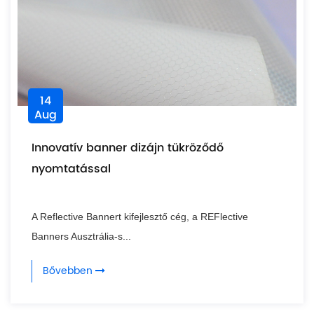
14
Aug
Innovatív banner dizájn tükröződő
nyomtatással
A Reflective Bannert kifejlesztő cég, a REFlective
Banners Ausztrália-s...
Bővebben