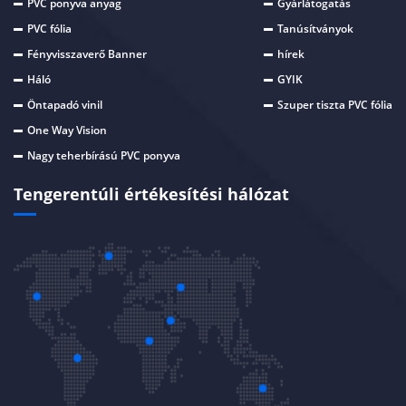
PVC ponyva anyag
Gyárlátogatás
PVC fólia
Tanúsítványok
Fényvisszaverő Banner
hírek
Háló
GYIK
Öntapadó vinil
Szuper tiszta PVC fólia
One Way Vision
Nagy teherbírású PVC ponyva
Tengerentúli értékesítési hálózat