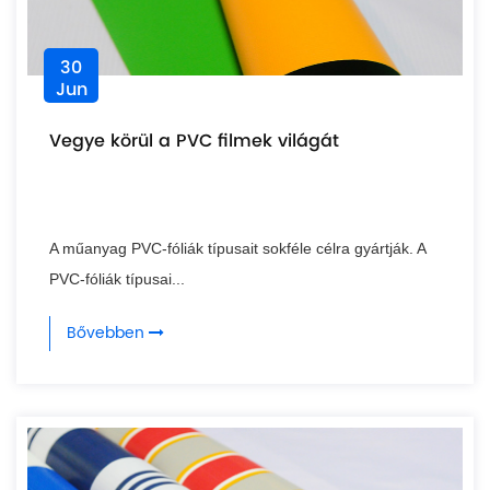
30
Jun
Vegye körül a PVC filmek világát
A műanyag PVC-fóliák típusait sokféle célra gyártják. A
PVC-fóliák típusai...
Bővebben